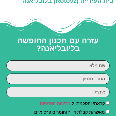
בית העירייה (Rotovz) בלובליאנה
עזרה עם תכנון החופשה
בליובליאנה?
קראתי והסכמתי ל
מדיניות הפרטיות
מאשר/ת קבלת דיוור וחומרים פרסומיים