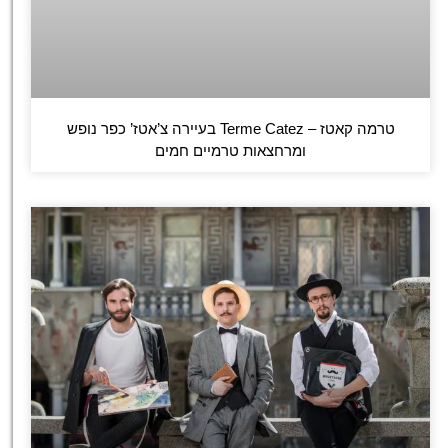
טרמה קאטז – Terme Catez בעיירה צ’אטז’ כפר נופש
ומרחצאות טרמיים חמים