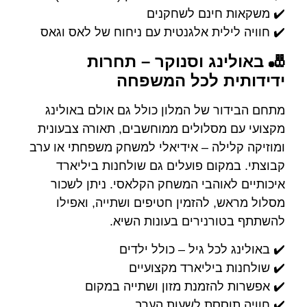
✔️ משקאות חינם לשחקנים
✔️ חוויה לילית אלגנטית עם ניחוח של לאס וגאס
🎳 באולינג וסנוקר – תחרות
ידידותית לכל המשפחה
מתחם הבידור של המלון כולל גם אולם באולינג
מקצועי עם מסלולים ממוחשבים, תאורה צבעונית
ומוזיקה קלילה – אידיאלי למשחק משפחתי או ערב
קבוצתי. במקום פועלים גם שולחנות ביליארד
איכותיים לאוהבי המשחק הקלאסי. ניתן לשכור
מסלול מראש, להזמין חטיפים ושתייה, ואפילו
להשתתף בטורנירים בעונות השיא.
✔️ באולינג לכל גיל – כולל ילדים
✔️ שולחנות ביליארד מקצועיים
✔️ אפשרות להזמנת מזון ושתייה במקום
✔️ חוויה תוססת לשעות הערב