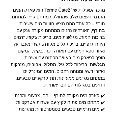
מרכז הפעילות של Terme Čatež הוא פארק המים
התרמי העצום שלו, שמחולק למתחם קיץ ולמתחם
חורף – כל אחד מהם מציע חוויות מים עשירות.
בחורף
, האורחים נהנים ממתחם מקורה ענק עם
בריכות חמות, מגלשות מים, בריכות ג’קוזי, זרמים
הידרותרפיים, בריכת גלים מקורה, גשרי מעבר עץ
ואזור ספא חמים עם תאורה רכה.
בקיץ
, המקום
הופך לפארק מים באוויר הפתוח עם עשרות
מגלשות, בריכות לכל גיל, מסלולי אבובים, מזרקות,
ואזורי דשא ומנוחה רחבים. המים המינרליים
במתחם מגיעים ממעיינות תת־קרקעיים טבעיים,
וידועים בסגולותיהם הבריאותיות.
✔️ פארק מים מקורה לחורף – חם, צבעוני ומהנה
✔️ מתחם מים פתוח לקיץ עם עשרות אטרקציות
✔️ מים תרמיים טבעיים בטמפרטורות מרגיעות