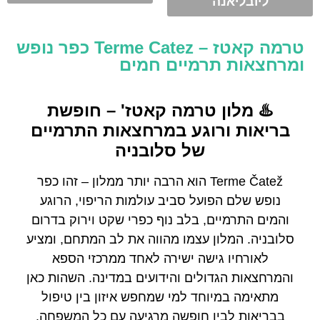
ליובליאנה
טרמה קאטז – Terme Catez כפר נופש
ומרחצאות תרמיים חמים
♨️ מלון טרמה קאטז' – חופשת
בריאות ורוגע במרחצאות התרמיים
של סלובניה
Terme Čatež הוא הרבה יותר ממלון – זהו כפר
נופש שלם הפועל סביב עולמות הריפוי, הרוגע
והמים התרמיים, בלב נוף כפרי שקט וירוק בדרום
סלובניה. המלון עצמו מהווה את לב המתחם, ומציע
לאורחיו גישה ישירה לאחד ממרכזי הספא
והמרחצאות הגדולים והידועים במדינה. השהות כאן
מתאימה במיוחד למי שמחפש איזון בין טיפול
בבריאות לבין חופשה מרגיעה עם כל המשפחה.