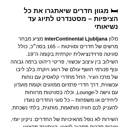
🛏️ מגוון חדרים שיאתגרו את כל
לחצו כאן -
הציפיות – מסטנדרט לתיוג עד
להזמנת חדר
נשיאותי
מלון
InterContinental Ljubljana
מציע מבחר
מרשים של חדרים וסוויטות – 165 בסה״כ, כולל
סוויטה פרזידנציאלית יוקרתית בקומה ה־19.
השילוב בין עיצוב עכשווי, פריטי ריהוט ברמה גבוהה
ונוף פנורמי חושף עולם של רוגע ויוקרה בלב ליבו
של מרכז העיר. החל מחדרי קלאסיק עם נוחות
עכשווית, דרך חדרי פרמיום ממוזגים וקומת מועדון
עם גישה ל-Lounge, וכלה בסוויטות מרווחות
ליחידים או משפחות – כל סוגי החדרים נועדו
להעניק לכם חוויה מותאמת, מותגית, בלתי נשכחת.
השירות לא נופל מהאיכויות של החדרים: ניקיון יומי,