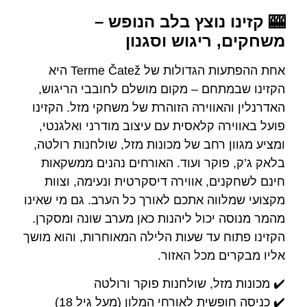
🎰 קזינו נוצץ בלב הנופש –
לחצו כאן -
משחקים, ריגוש וסגנון
להזמנת חדר
אחת ההפתעות הגדולות של Terme Čatež היא
הקזינו שבמתחם – מקום מושלם לחובבי הריגוש,
האדרנלין והאווירה הזוהרת של משחקי מזל. הקזינו
פועל באווירה קלאסית עם עיצוב מודרני ואלגנטי,
ומציע מגוון רחב של מכונות מזל, שולחנות רולטה,
בלאק ג’ק, פוקר ועוד. האורחים נהנים ממשקאות
חינם לשחקנים, אווירה דיסקרטית ונעימה, וצוות
מקצועי שמלווה אתכם לאורך כל הערב. גם מי שאינו
מהמר מנוסה יכול ליהנות כאן מערב שונה ומסקרן.
הקזינו פתוח עד שעות הלילה המאוחרות, והוא מושך
אליו מבקרים מכל האזור.
✔️ מכונות מזל, שולחנות פוקר ורולטה
✔️ כניסה חופשית לאורחי המלון (מעל גיל 18)