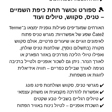
🎾 ספורט וכושר תחת כיפת השמיים
– טניס, סקווש, טיולים ועוד
האורחים שמעדיפים פעילות גופנית ימצאו ב־Terme
Čatež שפע של אפשרויות: מגרש טניס פתוח
לאימונים זוגיים או שיעורים פרטיים, אולם סקווש
מקורה (בתשלום נוסף), שולחנות טניס שולחן,
ואפילו טיולי הליכה מודרכים באזור הפארק או
לאורך הנהר. ניתן גם לשכור אופניים ולטייל ברכיבה
נעימה לאורך שבילים כפריים – חוויה אידיאלית
לזוגות או משפחות.
✔️ מגרשי טניס, סקווש ושולחנות פינג פונג
✔️ אפשרות להדרכה מקצועית או משחק עצמאי
✔️ טיולים רגליים בשבילי טבע שקטים
✔️ השכרת אופניים – לטיול נינוח באוויר הפתוח