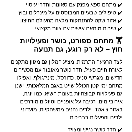
✔️ מתחם ספא מפנק עם סאונות וחדרי עיסוי
✔️ טיפולים טבעיים המבוססים על מינרלים ובוץ
✔️ אזור שקט להתנתקות מלאה מהעולם החיצון
✔️ שירות מותאם אישית עם צוות מקצועי
🏋️ מתחם ספורט, כושר ופעילויות
חוץ – לא רק רוגע, גם תנועה
לצד הרגיעה התרמית, מציע המלון גם מגוון מתקנים
לאורח חיים פעיל: חדר כושר מאובזר עם מכשירים
חדישים, מגרשי טניס, כדורסל, מיני־גולף, ואפילו
מתחם ימי קטן הכולל שייט באגם המלאכותי. ישנן
גם פעילויות קבוצתיות בעונות השיא, כמו יוגה,
אירובי מים, רכיבה על אופניים וטיולים מודרכים
באזור צ’אטז’. ילדים נהנים ממשחקיות, מועדוני
ילדים והפעלות בבריכות.
✔️ חדר כושר נגיש ומצויד