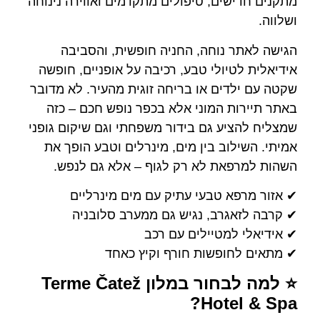
מתקנים חדישים, טיפולים מתקדמים ואווירה נינוחה
ושלווה.
הגישה לאתר נוחה, החניה חופשית, והסביבה
אידיאלית לטיולי טבע, רכיבה על אופניים, חופשה
שקטה עם ילדים או בריחה זוגית מהעיר. לא מדובר
באתר תיירות המוני אלא בכפר נופש חכם – כזה
שמצליח להציע גם בידור משפחתי וגם שיקום גופני
אמיתי. השילוב בין מים, מינרלים וטבע הופך את
השהות למרפאת לא רק לגוף – אלא גם לנפש.
✔ אזור מרפא טבעי עתיק עם מים מינרליים
✔ קרבה לזאגרב, נגיש גם ממערב סלובניה
✔ אידיאלי למטיילים עם רכב
✔ מתאים לחופשות חורף וקיץ כאחד
⭐ למה לבחור במלון Terme Čatež
Hotel & Spa?