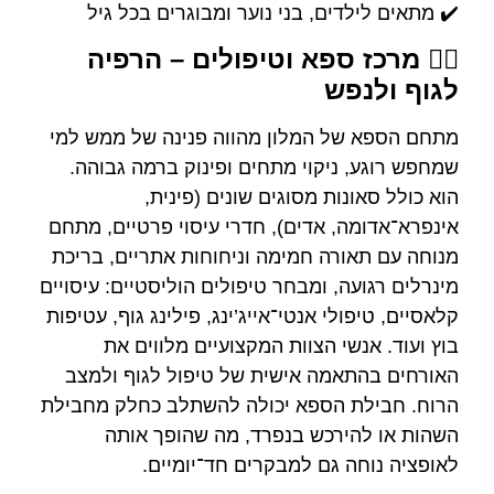
✔️ מתאים לילדים, בני נוער ומבוגרים בכל גיל
🧖‍♀️ מרכז ספא וטיפולים – הרפיה
לגוף ולנפש
מתחם הספא של המלון מהווה פנינה של ממש למי
שמחפש רוגע, ניקוי מתחים ופינוק ברמה גבוהה.
הוא כולל סאונות מסוגים שונים (פינית,
אינפרא־אדומה, אדים), חדרי עיסוי פרטיים, מתחם
מנוחה עם תאורה חמימה וניחוחות אתריים, בריכת
מינרלים רגועה, ומבחר טיפולים הוליסטיים: עיסויים
קלאסיים, טיפולי אנטי־אייג’ינג, פילינג גוף, עטיפות
בוץ ועוד. אנשי הצוות המקצועיים מלווים את
האורחים בהתאמה אישית של טיפול לגוף ולמצב
הרוח. חבילת הספא יכולה להשתלב כחלק מחבילת
השהות או להירכש בנפרד, מה שהופך אותה
לאופציה נוחה גם למבקרים חד־יומיים.