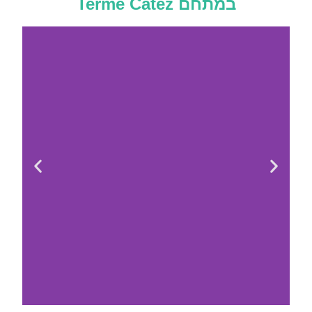
במתחם Terme Čatež