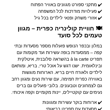
✔️ מתקני ספורט מגוונים באוויר הפתוח
✔️ פעילויות מודרכות לכל המשפחה
✔️ אזורי משחק ופנאי לילדים בכל גיל
🍽️ חוויית קולינריה כפרית – מגוון
טעמים לכל סועד
במלון ובכפר הנופש פועלות מספר מסעדות ובתי
קפה – ממסעדות בופה עשירות ועד מקומות עם
תפריט à la carte בהשראה סלובנית, איטלקית
ובינלאומית. ישנו דגש על אוכל טרי, בריא, ומותאם
לילדים ולאורח חיים בריא. הארוחות מוגשות
באווירה כפרית חמימה, עם שירות נעים ומגוון רחב
גם לצמחונים וטבעונים. בלובי פועלים גם ברים
נעימים עם קוקטיילים, יינות מקומיים וקפה איכותי.
✔️ ארוחות בוקר עשירות ומגוונות
✔️ מסעדות עם תפריט בריאותי