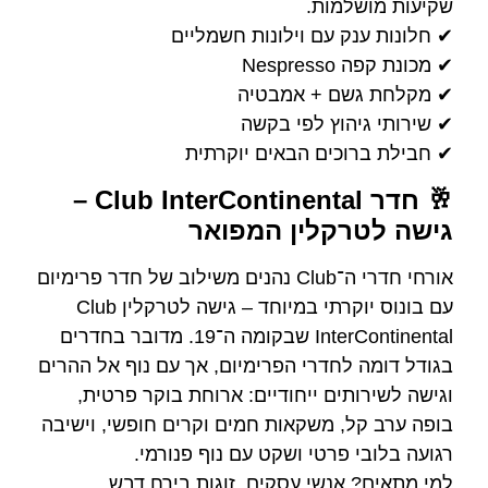
שקיעות מושלמות.
✔ חלונות ענק עם וילונות חשמליים
✔ מכונת קפה Nespresso
✔ מקלחת גשם + אמבטיה
✔ שירותי גיהוץ לפי בקשה
✔ חבילת ברוכים הבאים יוקרתית
🥂 חדר Club InterContinental –
גישה לטרקלין המפואר
אורחי חדרי ה־Club נהנים משילוב של חדר פרימיום
עם בונוס יוקרתי במיוחד – גישה לטרקלין Club
InterContinental שבקומה ה־19. מדובר בחדרים
בגודל דומה לחדרי הפרימיום, אך עם נוף אל ההרים
וגישה לשירותים ייחודיים: ארוחת בוקר פרטית,
בופה ערב קל, משקאות חמים וקרים חופשי, וישיבה
רגועה בלובי פרטי ושקט עם נוף פנורמי.
למי מתאים? אנשי עסקים, זוגות בירח דבש,