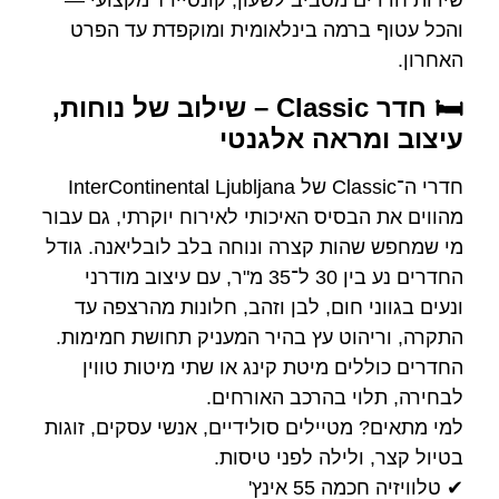
שירות חדרים מסביב לשעון, קונסיירז' מקצועי —
והכל עטוף ברמה בינלאומית ומוקפדת עד הפרט
האחרון.
🛏️ חדר Classic – שילוב של נוחות,
עיצוב ומראה אלגנטי
חדרי ה־Classic של InterContinental Ljubljana
מהווים את הבסיס האיכותי לאירוח יוקרתי, גם עבור
מי שמחפש שהות קצרה ונוחה בלב לובליאנה. גודל
החדרים נע בין 30 ל־35 מ"ר, עם עיצוב מודרני
ונעים בגווני חום, לבן וזהב, חלונות מהרצפה עד
התקרה, וריהוט עץ בהיר המעניק תחושת חמימות.
החדרים כוללים מיטת קינג או שתי מיטות טווין
לבחירה, תלוי בהרכב האורחים.
למי מתאים? מטיילים סולידיים, אנשי עסקים, זוגות
בטיול קצר, ולילה לפני טיסות.
✔ טלוויזיה חכמה 55 אינץ'