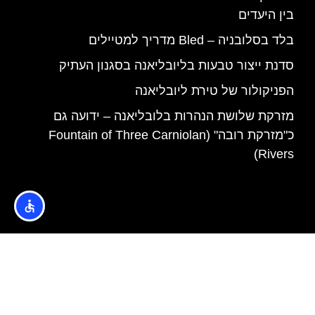
בין היעדים
בלד בסלובניה – Bled מדריך למטיילים
סדנת ייצור טבעות בליובליאנה בסגנון העתיק
הפניקולור של טירת ליובליאנה
מזרקת שלושת הנהרות בלובליאנה – ידועה גם
כ"מזרקת רובה" (Fountain of Three Carniolan
Rivers)
האתר הינו אתר המלצות מטיילים © כל הזכויות שמורות לסוכנות
TRAVELERS.CO.IL
מדיניות פרטיות