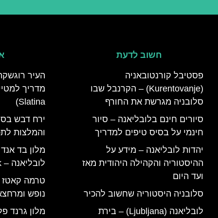
חשוב לדעת
אי
פסטיבל קורנטובאניה
העיר רוגשקה
(Kurentovanje) – הקרנבל שבו
סלובניה מגרשת את החורף
Slatina)
סיורים חינם בלובליאנה – סיור
ירח דבש בסל
חינמי על בסיס טיפים למדריך
והמלצות לתכנ
יהדות לובליאנה – מידע על
מלון בד אנד
ההיסטוריה והקהילה היהודית מאז
לובליאנה – B&B Ljubljana Park
ועד היום
סלובניה היסטוריה שחשוב להכיר
נופש ומרחצא
לובליאנה (Ljubljana) – בירת
מלון גרנד פל