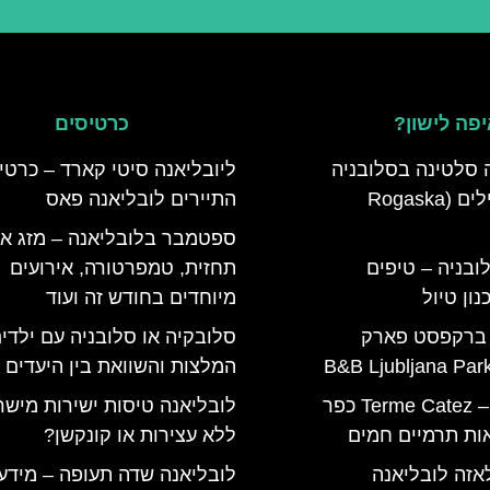
פה לישון?
כרטיסים
 סלטינה בסלובניה
ליובליאנה סיטי קארד – כרטי
מדריך למטיילים (Rogaska
התיירים לובליאנה פאס
ספטמבר בלובליאנה – מזג אוו
ובניה – טיפים
תחזית, טמפרטורה, אירועים
ון טיול
מיוחדים בחודש זה ועוד
 ברקפסט פארק
סלובקיה או סלובניה עם ילדי
המלצות והשוואת בין היעדים
טרמה קאטז – Terme Catez כפר
לובליאנה טיסות ישירות מיש
ות תרמיים חמים
ללא עצירות או קונקשן?
אזה לובליאנה
לובליאנה שדה תעופה – מידע