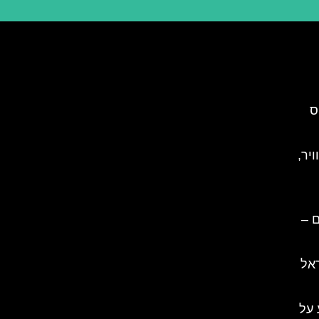
ס
יר,
ם –
ראל
 על