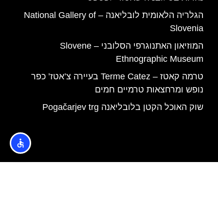
הגלריה הלאומית לובליאנה – National Gallery of
Slovenia
המוזיאון האתנוגרפי הסלובני – Slovene
Ethnographic Museum
טרמה קאטז – Terme Catez בעיירה צ’אטז’ כפר
נופש ומרחצאות טרמיים חמים
שוק האוכל הקטן בלובליאנה Pogačarjev trg
האתר הינו אתר המלצות מטיילים © כל הזכויות שמורות לסוכנות
TRAVELERS.CO.IL
מדיניות פרטיות