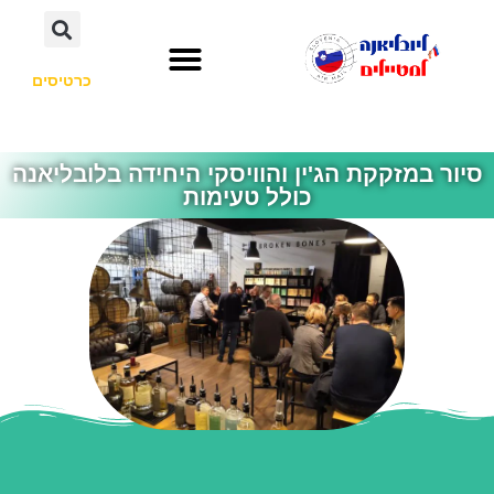
כרטיסים
השכרת רכב
חשוב לדעת
אתרי תיירות
לא רק סלובניה
סיור במזקקת הג'ין והוויסקי היחידה בלובליאנה
כולל טעימות