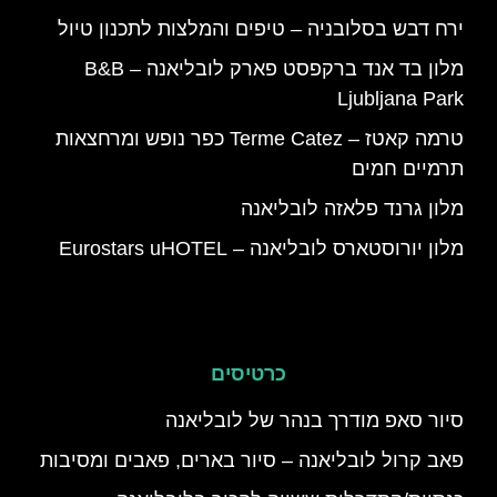
ירח דבש בסלובניה – טיפים והמלצות לתכנון טיול
מלון בד אנד ברקפסט פארק לובליאנה – B&B
Ljubljana Park
טרמה קאטז – Terme Catez כפר נופש ומרחצאות
תרמיים חמים
מלון גרנד פלאזה לובליאנה
מלון יורוסטארס לובליאנה – Eurostars uHOTEL
כרטיסים
סיור סאפ מודרך בנהר של לובליאנה
פאב קרול לובליאנה – סיור בארים, פאבים ומסיבות