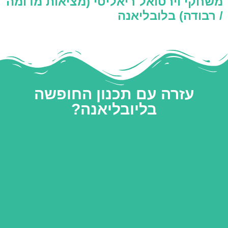
משחקי וירטואל ריאליטי (מציאות מדומה
/ רבודה) בלובליאנה
עזרה עם תכנון החופשה
בליובליאנה?