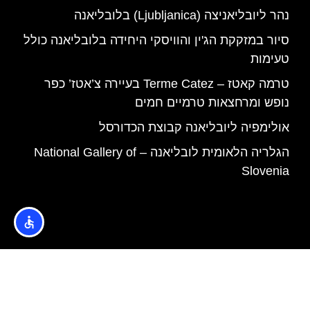
נהר ליובליאניצה (Ljubljanica) בלובליאנה
סיור במזקקת הג'ין והוויסקי היחידה בלובליאנה כולל
טעימות
טרמה קאטז – Terme Catez בעיירה צ’אטז’ כפר
נופש ומרחצאות טרמיים חמים
אולימפיה ליובליאנה קבוצת הכדורסל
הגלריה הלאומית לובליאנה – National Gallery of
Slovenia
האתר הינו אתר המלצות מטיילים © כל הזכויות שמורות לסוכנות
TRAVELERS.CO.IL