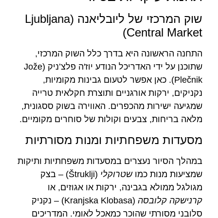
שוק המרכזי של ליובליאנה (Ljubljana
Central Market)
התחנה הראשונה היא בדרך כלל השוק המרכזי,
שתוכנן על ידי האדריכל הנודע יוז'ה פלצ’ניק (Jože
Plečnik). כאן אפשר לטעום גבינות מקומיות,
נקניקים, ירקות אורגניים ותוצרת חקלאית טרייה
שמגיעה ישירות מהכפרים. האווירה בשוק ססגונית,
מלאה בריחות, צבעים וקולות של סוחרים מקומיים.
מסעדות משפחתיות ומנות מסורתיות
במהלך הסיור נעצרים במסעדות משפחתיות ותיקות
שמציעות מנות כמו
שטרוקלי
(Štruklji) – בצק
מגולגל ממולא בגבינה, ירקות או אגוזים, או
קרנישקה קלובסה
(Kranjska Klobasa) – נקניק
סלובני מסורתי שהוכר כמאכל לאומי. המדריכים