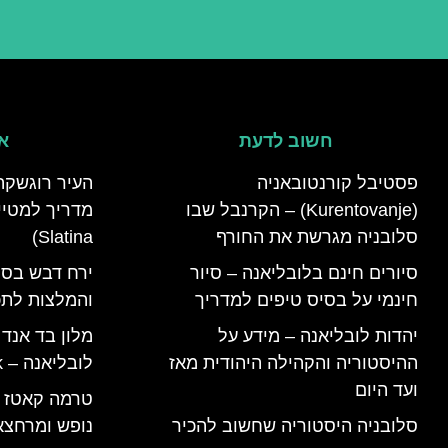
חשוב לדעת
אי
פסטיבל קורנטובאניה
העיר רוגשקה
(Kurentovanje) – הקרנבל שבו
סלובניה מגרשת את החורף
Slatina)
סיורים חינם בלובליאנה – סיור
ירח דבש בסל
חינמי על בסיס טיפים למדריך
והמלצות לתכנ
יהדות לובליאנה – מידע על
מלון בד אנד
ההיסטוריה והקהילה היהודית מאז
לובליאנה – B&B Ljubljana Park
ועד היום
סלובניה היסטוריה שחשוב להכיר
נופש ומרחצא