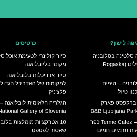
פה לישון?
כרטיסים
 סלטינה בסלובניה
סיור קולינרי לטעימת אוכל סל
מדריך למטיילים (Rogaska
מקומי בליובליאנה
סיור אדריכלות בלובליאנה
ובניה – טיפים
למקומות של האדריכל הגדול
ון טיול
פלצ'ניק
 ברקפסט פארק
הגלריה הלאומית לובליאנה –
National Gallery of Slovenia
טרמה קאטז – Terme Catez כפר
10 אטרקציות מומלצות בלוב
ות תרמיים חמים
שאסור לפספס