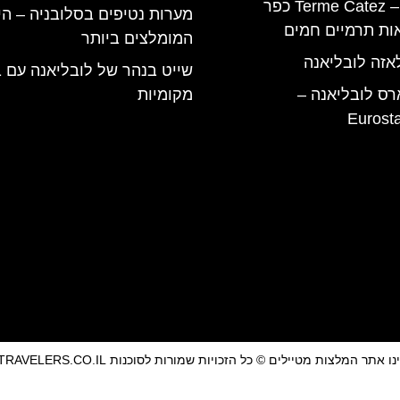
טרמה קאטז – Terme Catez כפר
מערות נטיפים בסלובניה – הי
ות תרמיים חמים
המומלצים ביותר
אזה לובליאנה
שייט בנהר של לובליאנה עם ב
רס לובליאנה –
מקומיות
Eurost
אתר המלצות מטיילים © כל הזכויות שמורות לסוכנות TRAVELERS.CO.IL