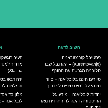
חשוב לדעת
אי
פסטיבל קורנטובאניה
העיר רוגשקה
(Kurentovanje) – הקרנבל שבו
סלובניה מגרשת את החורף
Slatina)
סיורים חינם בלובליאנה – סיור
ירח דבש בסל
חינמי על בסיס טיפים למדריך
והמלצות לתכנ
יהדות לובליאנה – מידע על
מלון בד אנד
ההיסטוריה והקהילה היהודית מאז
לובליאנה – B&B Ljubljana Park
ועד היום