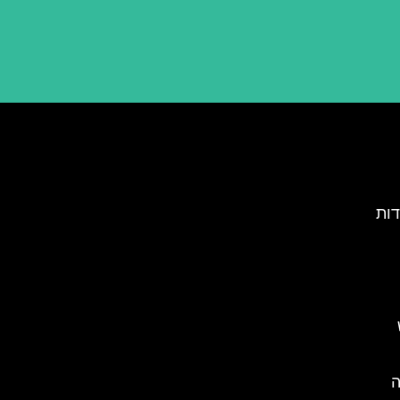
דות
ה