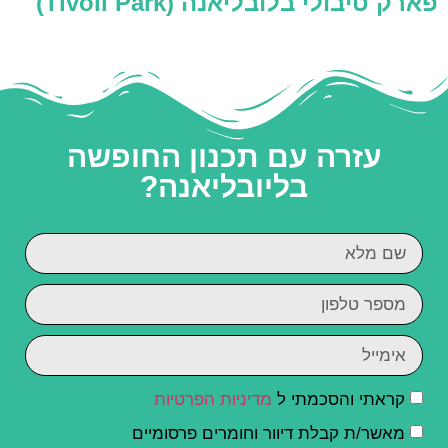
פארק טיבולי בלובליאנה (‪Tivoli Park‬)
עזרה עם תכנון החופשה
בליובליאנה?
קראתי והסכמתי ל
מדיניות הפרטיות
מאשר/ת קבלת דיוור וחומרים פרסומיים