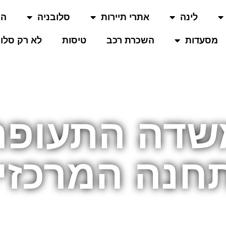
לינה
אתרי תיירות
סלובניה
המ
מסעדות
השכרת רכב
טיסות
לא רק סלוב
שדה התעופה
חנה המרכזי