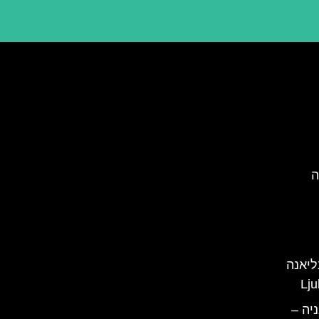
ה
ליאנה
יה –