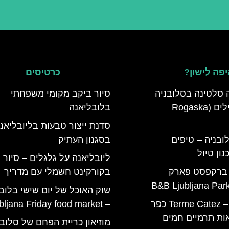
פה לישון?
כרטיסים
 סלטינה בסלובניה
סיור ביקב מקומי משפחתי
מדריך למטיילים (Rogaska
בלובליאנה
סדנת ייצור טבעות בליובליאנ
ובניה – טיפים
בסגנון העתיק
ון טיול
ליובליאנה על גלגלים – סיור
 ברקפסט פארק
בקורקינט חשמלי עם מדריך
שוק האוכל של יום שישי בלוב
טרמה קאטז – Terme Catez כפר
– Ljubljana Friday food market
ות תרמיים חמים
מוזיאון כריית הפחם של סלובנ