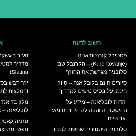
חשוב לדעת
אי
פסטיבל קורנטובאניה
העיר רוגשקה
(Kurentovanje) – הקרנבל שבו
סלובניה מגרשת את החורף
Slatina)
סיורים חינם בלובליאנה – סיור
ירח דבש בסל
חינמי על בסיס טיפים למדריך
והמלצות לתכנ
יהדות לובליאנה – מידע על
מלון בד אנד
ההיסטוריה והקהילה היהודית מאז
לובליאנה – B&B Ljubljana Park
ועד היום
סלובניה היסטוריה שחשוב להכיר
נופש ומרחצא