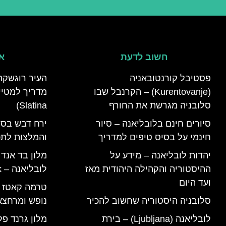
חשוב לדעת
אי
פסטיבל קורנטובאניה
העיר רוגשקה
(Kurentovanje) – הקרנבל שבו
סלובניה מגרשת את החורף
Slatina)
סיורים חינם בלובליאנה – סיור
ירח דבש בסל
חינמי על בסיס טיפים למדריך
והמלצות לתכנ
יהדות לובליאנה – מידע על
מלון בד אנד
ההיסטוריה והקהילה היהודית מאז
לובליאנה – B&B Ljubljana Park
ועד היום
סלובניה היסטוריה שחשוב להכיר
נופש ומרחצא
לובליאנה (Ljubljana) – בירת
מלון גרנד פל