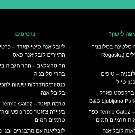
פה לישון?
כרטיסים
 סלטינה בסלובניה
ליובליאנה סיטי קארד – כרטי
מדריך למטיילים (Rogaska
התיירים לובליאנה פאס
הר טריגלאב – ההר הגבוה בי
ובניה – טיפים
בהרי סלובניה
ון טיול
כנסיות/קתדרלות ששווה להכי
 ברקפסט פארק
בלובליאנה
טרמה קאטז – Terme Catez
טרמה קאטז – Terme Catez כפר
בעיירה צ’אטז’ כפר נופש ומר
ות תרמיים חמים
טרמיים חמים
אזה לובליאנה
לובליאנה עם מתבגרים ובני נו