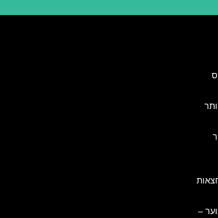
ס
ותר
ר
חצאות
ער –