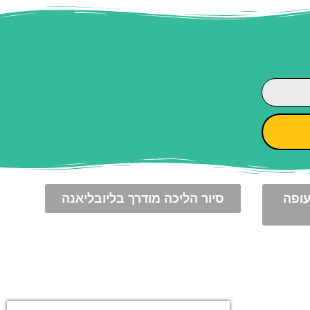
עופה
סיור הליכה מודרך בליובליאנה