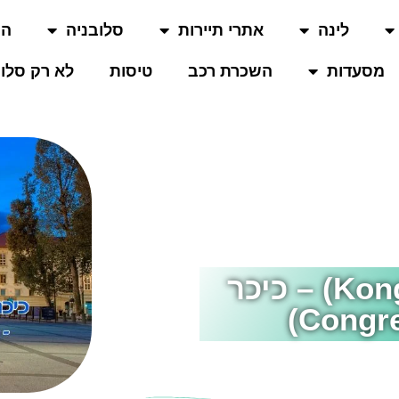
לינה
אתרי תיירות
סלובניה
המ
מסעדות
השכרת רכב
טיסות
לא רק סלוב
כיכר קונגרסני (Kongresni Trg) – כיכר