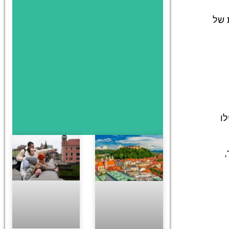
 של
ו
,