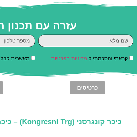
עזרה עם תכנון 
קראתי והסכמתי ל
מדיניות הפרטיות
מאשר/ת קבלת ד
כרטיסים
כיכר קונגרסני (Kongresni Trg) – כיכר הקונגרס (Congress Square)