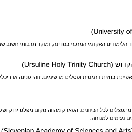
 הלימודים האקדמי המרכזי במדינה, ומוקד תרבותי חשוב שב
Ursuline H)
רוקית מפוארת שנבנתה במאה ה-17, המתאפיינת בחזית דרמטית ופסלים מרשימים. זוהי פנינה אדריכל
 מתפצלים לכל הכיוונים. הפארק מהווה מקום מפלט ירוק ושק
ם נעימים למנוחה.