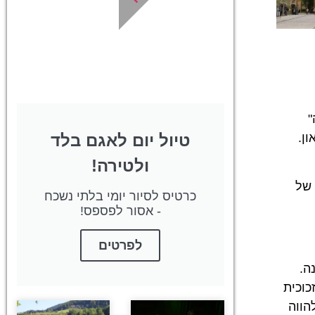
ייחודיות לסלובניה!
לחצו פה!
"
טיול יום לאגם בלד
ן.
ולטירה!
 של
כרטיס לסיור יומי בלתי נשכח
- אסור לפספס!
לפרטים
ר אמונה (Emona), שהתקיימה כאן לפני יותר מ-1,500 שנה.
כוכית
הווה