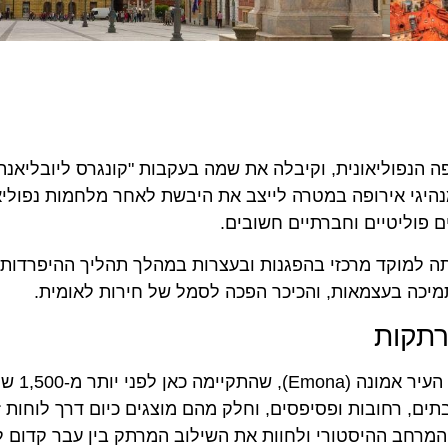
 ה-19 לאחר סיום התקופה הנפוליאונית, וקיבלה את שמה בעקבות "קונגרס ליובליאנה
פו מנהיגי אירופה במטרה לייצב את היבשת לאחר מלחמות נפוליאו
ם פוליטיים וחברתיים חשובים.
יא הייתה למוקד מרכזי בהפגנות ובעצרות במהלך תהליך ההיפרדות
רתקות
מתחת לריצוף הכיכר מסתתרים שרידים מרומיים של העי
ים, רחובות ופסיפסים, וחלק מהם מוצגים כיום דרך לוחות ז
המרחב ההיסטורי ולחוות את השילוב המרתק בין עבר קדום ל