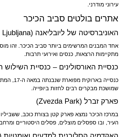
עירוני מודרני.
אתרים בולטים סביב הכיכר
האוניברסיטה של ליובליאנה (University of Ljubljana)
אחד המבנים המרשימים ביותר סביב הכיכר. זהו מוסד
מתקיימות הרצאות, כנסים ואירועי תרבות.
כנסיית האורסולינים – כנסיית השילוש הקדוש (oly Trinity Church
כנסייה בא
שמושכת מבקרים רבים לחזות ביופייה.
פארק זברל (Zvezda Park)
במרכז הכיכר נמצא פארק קטן בצורת כוכב, ששביליו
העיר, ובו ספסלים מוצלים, פסלים היסטוריים ומרחבי
האקדמיה הסלובנית למדעים ואומנויות (Slovenian Academy of Sciences and Arts)