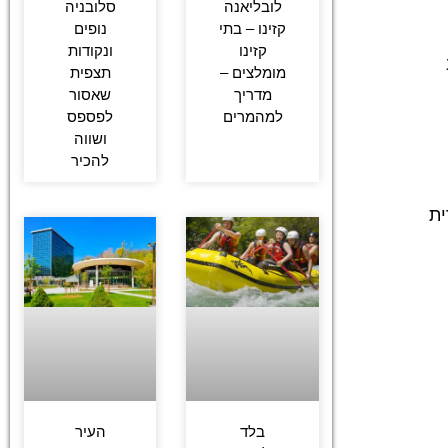
לובליאנה
סלובניה
קזינו – בתי
נופים
קזינו
ונקודות
מומלצים –
תצפית
מדריך
שאסור
למהמרים
לפספס
ושווה
להכיר
ית
בלד
העיר