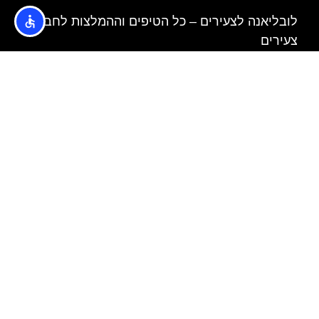
לובליאנה לצעירים – כל הטיפים וההמלצות לחבר'ה
צעירים
‪חוות הסוסים של ליפיצה בסלובניה ומופע הסוסים
המפורסם
כנסיות/קתדרלות ששווה להכיר בלובליאנה
ליובליאנה על גלגלים – סיור בקורקינט חשמלי עם
מדריך
האתר הינו אתר המלצות מטיילים © כל הזכויות שמורות לסוכנות
TRAVELERS.CO.IL
מדיניות פרטיות