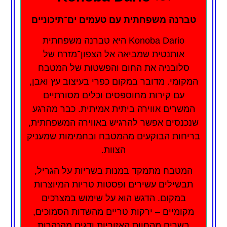
טברנה משפחתית עם טעמים ים־תיכוניים
Konoba Dario היא טברנה משפחתית
אותנטית שמביאה אל הצפון־מזרח של
סלובניה את החום והפשטות של המטבח
המקומי. מדובר במקום כפרי בעיצוב עץ ואבן,
עם קירות מחוספסים וכלים מסורתיים
המשרים אווירה ביתית אמיתית. כבר מהרגע
שנכנסים אפשר להרגיש באווירה המשפחתית,
בריחות הבוקעים מהמטבח ובחמימות שמעניק
הצוות.
המטבח מתמקד במנות בשריות על הגריל,
תבשילים עשירים ופסטות טריות המיוצרות
במקום. הדגש הוא על שימוש במצרכים
מקומיים – ירקות טריים מהשדות הסמוכים,
בשרים מהחוות האזוריות ודגים מהנהרות