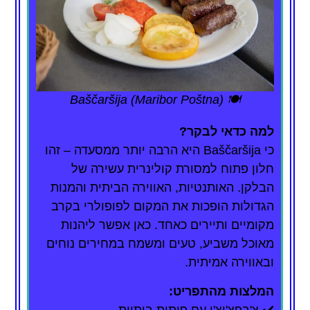
🍽️ Baščaršija (Maribor Poštna)
למה כדאי לבקר?
כי Baščaršija היא הרבה יותר ממסעדה – זהו
חלון פתוח למסורת קולינרית עשירה של
הבלקן. האותנטיות, האווירה הביתית והמנות
הגדולות הופכות את המקום לפופולרי בקרב
מקומיים ותיירים כאחד. כאן אפשר ליהנות
מאוכל משביע, טעים ומשמח במחירים נוחים
ובאווירה אמיתית.
המלצות מהתפריט:
✔️ צ'בפצ'יצ'י עם פיתות ביתיות