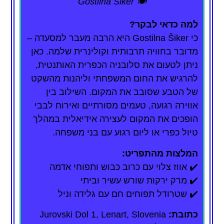
🍽️ Gostilna Šiker
למה כדאי לבקר?
כי Gostilna Šiker היא הרבה מעבר למסעדה –
מדובר בחוויה תרבותית וקולינרית שלמה. כאן
ניתן לטעום את סלובניה הכפרית האותנטית,
להרגיש את החום המשפחתי וליהנות מהשקט
של הטבע שסובב את המקום. השילוב בין
אווירה רגועה, טעמים מסורתיים ואירוח לבבי
הופכים את המקום לעצירה אידיאלית במהלך
טיול כפרי או ליום רגוע עם בני משפחה.
המלצות מהתפריט:
✔️ אווז צלוי עם כרוב כבוש ותפוחי אדמה
✔️ מרק ירקות שורש עשיר וביתי
✔️ שטרודל תפוחים חם עם גלידה וניל
כתובת:
Jurovski Dol 1, Lenart, Slovenia