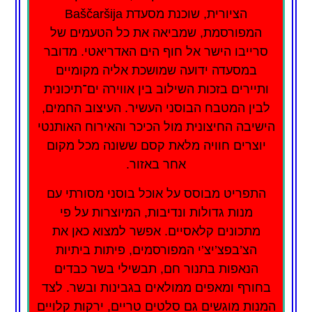
הציורית, שוכנת מסעדת Baščaršija
המפורסמת, שמביאה את כל הטעמים של
סרייבו הישר אל חוף הים האדריאטי. מדובר
במסעדה ידועה שמושכת אליה מקומיים
ותיירים בזכות השילוב בין אווירה ים־תיכונית
לבין המטבח הבוסני העשיר. העיצוב החמים,
הישיבה החיצונית מול הכיכר והאירוח האותנטי
יוצרים חוויה מלאת קסם ששונה מכל מקום
אחר באזור.
התפריט מבוסס על אוכל בוסני מסורתי עם
מנות גדולות ונדיבות, המיוצרות על פי
מתכונים קלאסיים. אפשר למצוא כאן את
הצ’בפצ’יצ’י המפורסמים, פיתות ביתיות
הנאפות בתנור חם, תבשילי בשר כבדים
בחורף ומאפים ממולאים בגבינות ובשר. לצד
המנות מוגשים גם סלטים טריים, ירקות קלויים