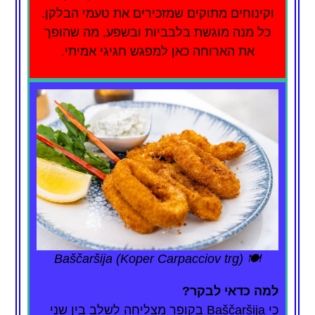
וקינוחים מתוקים שמזכירים את טעמי הבלקן.
כל מנה מוגשת בלבביות ובשפע, מה שהופך
את הארוחה כאן למפגש חגיגי אמיתי.
🍽️ Baščaršija (Koper Carpacciov trg)
למה כדאי לבקר?
כי Baščaršija בקופר מצליחה לשלב בין שני