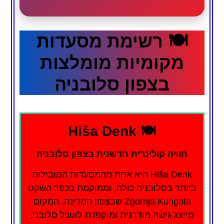
🍽️ רשימת מסעדות
מקומיות מומלצות
בצפון סלובניה
🍽️ Hiša Denk
חוויה קולינרית חדשנית בצפון סלובניה
Hiša Denk היא אחת מהמסעדות המובילות
ביותר בסלובניה כולה, וממוקמת בכפר השקט
Zgornja Kungota שבצפון המדינה. המקום
מייצג גישה מודרנית ומוקפדת לאוכל סלובני,