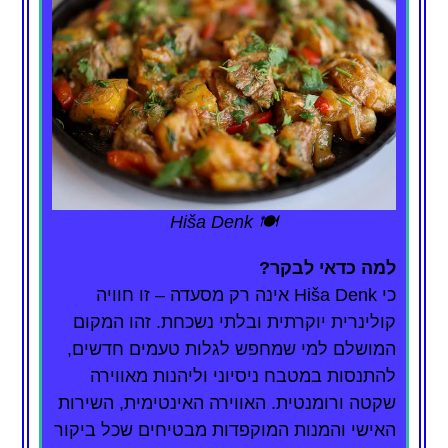
🍽️ Hiša Denk
למה כדאי לבקר?
כי Hiša Denk אינה רק מסעדה – זו חוויה
קולינרית יוקרתית ובלתי נשכחת. זהו המקום
המושלם למי שמחפש לגלות טעמים חדשים,
להתנסות במטבח ניסיוני וליהנות מאווירה
שקטה ורומנטית. האווירה האינטימית, השירות
האישי והמנות המוקפדות מבטיחים שכל ביקור