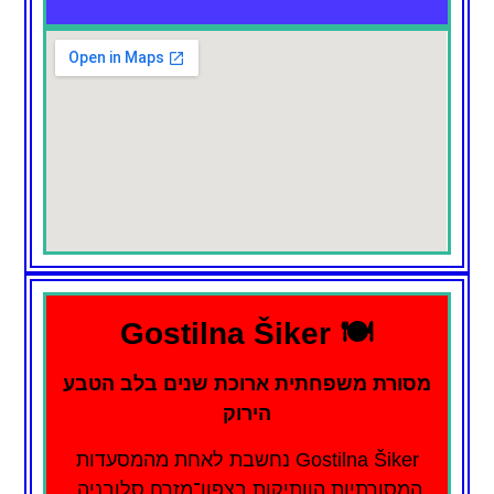
🍽️ Gostilna Šiker
מסורת משפחתית ארוכת שנים בלב הטבע
הירוק
Gostilna Šiker נחשבת לאחת מהמסעדות
המסורתיות הוותיקות בצפון־מזרח סלובניה,