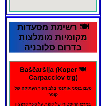
🍽️ רשימת מסעדות
מקומיות מומלצות
בדרום סלובניה
🍽️ Baščaršija (Koper
Carpacciov trg)
טעם בוסני אותנטי בלב העיר העתיקה של
קופר
במרכז ההיסטורי של קופר, על כיכר קרפצ'יו