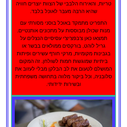
טריות, והאירוח הלבבי של הצוות יוצרים חוויה
שהיא הרבה מעבר לאוכל בלבד.
התפריט מתמקד באוכל בוסני מסורתי עם
מנות שכולן מבוססות על מתכונים אותנטיים.
תמצאו כאן צ'בפצ'יצ'י עסיסיים הנצלים על
גריל לוהט, בורקסים ממולאים בבשר או
בגבינות מקומיות, מרקי חורף עשירים ופיתות
ביתיות שמוגשות חמות לשולחן. זה המקום
המושלם לטעום את לב הבלקן מבלי לעזוב את
סלובניה, וכל ביקור מלווה בתחושה משפחתית
ובשירות ידידותי.