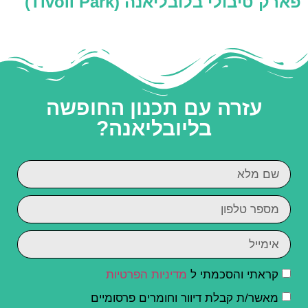
פארק טיבולי בלובליאנה (‪Tivoli Park‬)
עזרה עם תכנון החופשה
בליובליאנה?
קראתי והסכמתי ל
מדיניות הפרטיות
מאשר/ת קבלת דיוור וחומרים פרסומיים