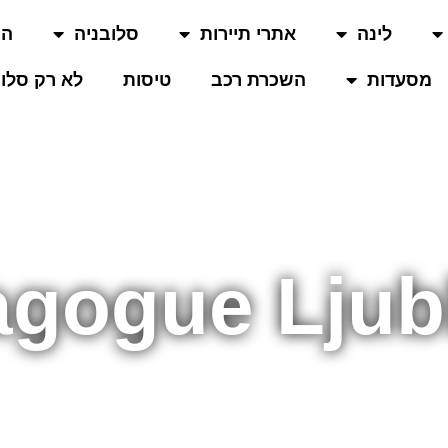
לינה
אתרי תיירות
סלובניה
המ
מסעדות
השכרת רכב
טיסות
לא רק סלוב
gogue Ljub