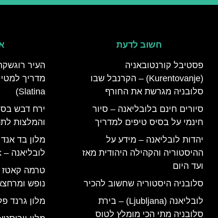
חשוב לדעת
אי
פסטיבל קורנטובאניה
העיר רוגשקה
(Kurentovanje) – הקרנבל שבו
סלובניה מגרשת את החורף
Slatina)
סיורים חינם בלובליאנה – סיור
ירח דבש בסל
חינמי על בסיס טיפים למדריך
והמלצות לתכנ
יהדות לובליאנה – מידע על
מלון בד אנד
ההיסטוריה והקהילה היהודית מאז
לובליאנה – B&B Ljubljana Park
ועד היום
סלובניה היסטוריה שחשוב להכיר
נופש ומרחצא
לובליאנה (Ljubljana) – בירת
מלון גרנד פל
סלובניה מתי הכי מומלץ לטוס