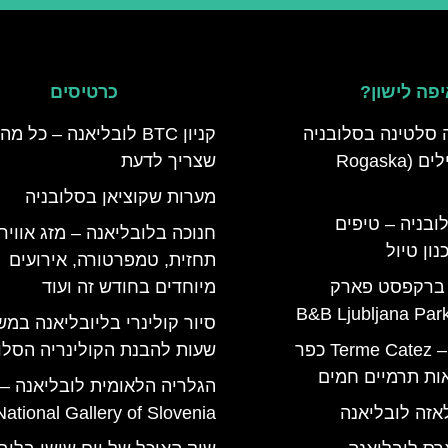
פה לישון?
כרטיסים
 סלטינה בסלובניה
קניון BTC לובליאנה – כל מה
מדריך למטיילים (Rogaska
שצריך לדעת
מערות שקוציאן בסלובניה
ובניה – טיפים
חנוכה בלובליאנה – מזג אוויר,
ון טיול
תחזית, טמפרטורה, אירועים
 ברקפסט פארק
מיוחדים בחודש זה ועוד
טרמה קאטז – Terme Catez כפר
שעות להבנת הקולינריה הסלו
ות תרמיים חמים
הגלריה הלאומית לובליאנה –
אזה לובליאנה
National Gallery of Slovenia