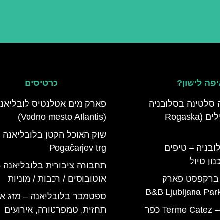
פה לישון?
כרטיסים
 סלטינה בסלובניה
פארק מים אטלנטיס לובליאנ
מדריך למטיילים (Rogaska
(Vodno mesto Atlantis)
שוק האוכל הקטן בלובליאנה
ובניה – טיפים
Pogačarjev trg
ון טיול
תחבורה ציבורית בלובליאנה –
 ברקפסט פארק
אוטובוסים / רכבות / מוניות
ספטמבר בלובליאנה – מזג אוו
טרמה קאטז – Terme Catez כפר
תחזית, טמפרטורה, אירועים