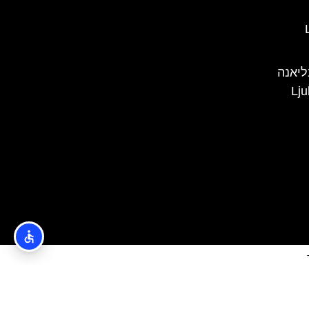
L
ליאנה