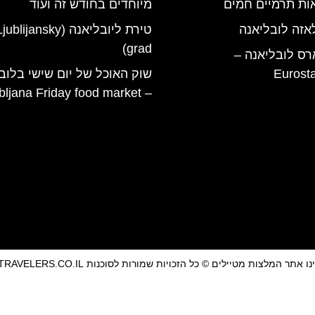
ות תרמיים חמים
מיוחדים בחודש זה ועוד
אזה לובליאנה
טירת ליובליאנה (jublijansky
grad)
רס לובליאנה –
Eurost
שוק האוכל של יום שישי בלוב
– Ljubljana Friday food market
אתר המלצות מטיילים © כל הזכויות שמורות לסוכנות TRAVELERS.CO.IL
מדיניות פרטיות