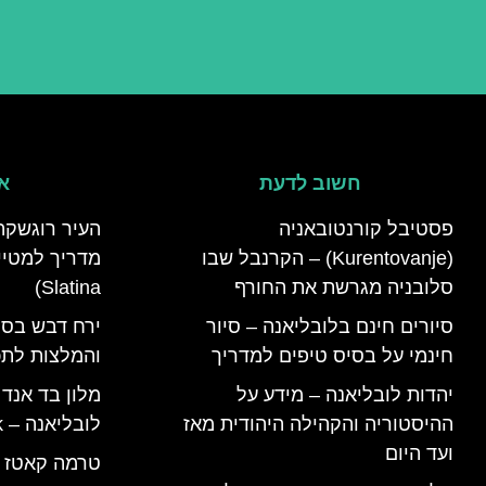
חשוב לדעת
אי
פסטיבל קורנטובאניה
העיר רוגשקה
(Kurentovanje) – הקרנבל שבו
סלובניה מגרשת את החורף
Slatina)
סיורים חינם בלובליאנה – סיור
ירח דבש בסל
חינמי על בסיס טיפים למדריך
והמלצות לתכנ
יהדות לובליאנה – מידע על
מלון בד אנד
ההיסטוריה והקהילה היהודית מאז
לובליאנה – B&B Ljubljana Park
ועד היום