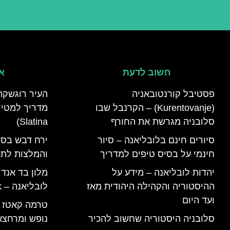
חשוב לדעת
אי
פסטיבל קורנטובאניה
העיר רוגשקה
(Kurentovanje) – הקרנבל שבו
סלובניה מגרשת את החורף
Slatina)
סיורים חינם בלובליאנה – סיור
ירח דבש בסל
חינמי על בסיס טיפים למדריך
והמלצות לתכנ
יהדות לובליאנה – מידע על
מלון בד אנד
ההיסטוריה והקהילה היהודית מאז
לובליאנה – B&B Ljubljana Park
ועד היום
סלובניה היסטוריה שחשוב להכיר
נופש ומרחצא