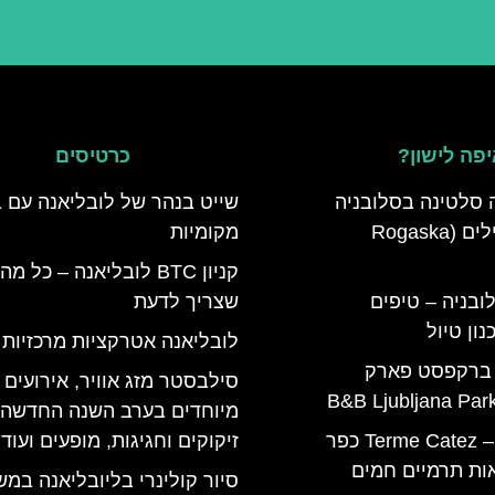
פה לישון?
כרטיסים
 סלטינה בסלובניה
שייט בנהר של לובליאנה עם ב
מדריך למטיילים (Rogaska
מקומיות
קניון BTC לובליאנה – כל מה
ובניה – טיפים
שצריך לדעת
ון טיול
לובליאנה אטרקציות מרכזיות
 ברקפסט פארק
סילבסטר מזג אוויר, אירועים
מיוחדים בערב השנה החדשה,
טרמה קאטז – Terme Catez כפר
זיקוקים וחגיגות, מופעים ועוד!
ות תרמיים חמים