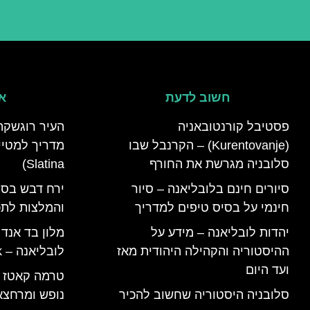
חשוב לדעת
אי
פסטיבל קורנטובאניה
העיר רוגשקה
(Kurentovanje) – הקרנבל שבו
סלובניה מגרשת את החורף
Slatina)
סיורים חינם בלובליאנה – סיור
ירח דבש בסל
חינמי על בסיס טיפים למדריך
והמלצות לתכנ
יהדות לובליאנה – מידע על
מלון בד אנד
ההיסטוריה והקהילה היהודית מאז
לובליאנה – B&B Ljubljana Park
ועד היום
סלובניה היסטוריה שחשוב להכיר
נופש ומרחצא