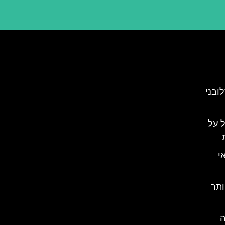
ובני
 על
י
ותר
ה