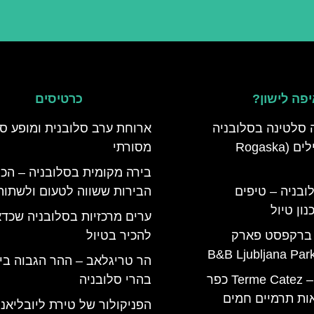
פה לישון?
כרטיסים
 סלטינה בסלובניה
ארוחת ערב סלובנית ומופע סל
מדריך למטיילים (Rogaska
מסורתי
בירה מקומית בסלובניה – הכל
ובניה – טיפים
הבירות ששווה לטעום ולשתות
ון טיול
ערים מרכזיות בסלובניה שכדא
 ברקפסט פארק
להכיר בטיול
הר טריגלאב – ההר הגבוה בי
טרמה קאטז – Terme Catez כפר
בהרי סלובניה
ות תרמיים חמים
הפניקולור של טירת ליובליאנ