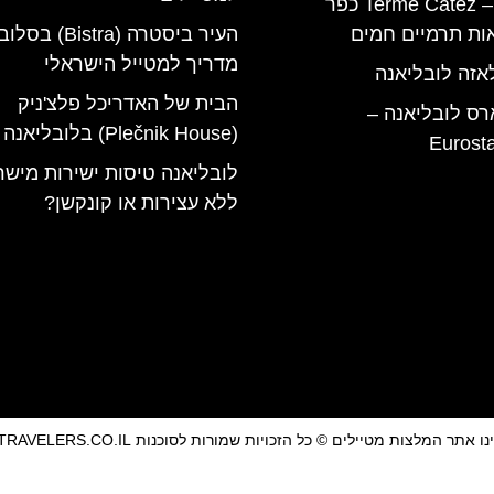
טרמה קאטז – Terme Catez כפר
ות תרמיים חמים
העיר ביסטרה (Bistra) 
מדריך למטייל הישראלי
אזה לובליאנה
הבית של האדריכל פלצ'ניק
רס לובליאנה –
(Plečnik House) בלובליאנה
Eurost
לובליאנה טיסות ישירות מיש
ללא עצירות או קונקשן?
אתר המלצות מטיילים © כל הזכויות שמורות לסוכנות TRAVELERS.CO.IL