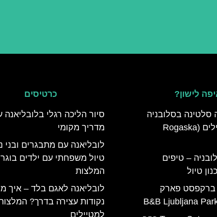
פה לישון?
כרטיסים
 סלטינה בסלובניה
סיור הליכה רגלי בלובליאנה 
מדריך למטיילים (Rogaska
מדריך מקומי
לובליאנה עם מתבגרים ובני נו
ובניה – טיפים
טיול משפחתי עם ילדים בוגרי
ון טיול
המלצות
 ברקפסט פארק
לובליאנה לאגם בלד – איך מג
נקודות עצירה בדרך? המלצות
למטיילים