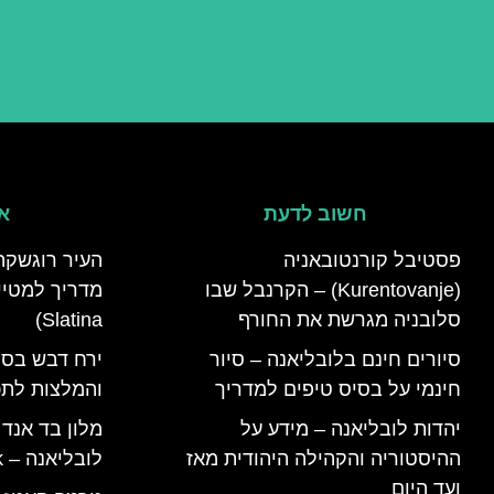
חשוב לדעת
אי
פסטיבל קורנטובאניה
העיר רוגשקה
(Kurentovanje) – הקרנבל שבו
סלובניה מגרשת את החורף
Slatina)
סיורים חינם בלובליאנה – סיור
ירח דבש בסל
חינמי על בסיס טיפים למדריך
והמלצות לתכנ
יהדות לובליאנה – מידע על
מלון בד אנד
ההיסטוריה והקהילה היהודית מאז
לובליאנה – B&B Ljubljana Park
ועד היום