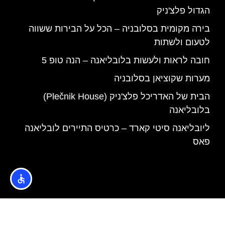
הגדול פלצ'ניק
בירה מקומית בסלובניה – הכל על הבירות ששווה
לטעום ולשתות
חובה לראות ולעשות בלובליאנה – הנה טופ 5
מערות שקוציאן בסלובניה
הבית של האדריכל פלצ'ניק (Plečnik House)
בלובליאנה
ליובליאנה סיטי קארד – כרטיס התיירים לובליאנה
פאס
האתר הינו אתר המלצות מטיילים © כל הזכויות שמורות לסוכנות
TRAVELERS.CO.IL