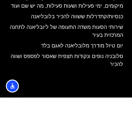
מיקומים, ימי פעילות ושעות פעילות, מה יש שם ועוד
כנסיות/קתדרלות ששווה להכיר בלובליאנה
שירותי הסעות משדה התעופה של ליובליאנה לתחנה
המרכזית בעיר
יום טיול מודרך מלובליאנה לאגם בלד
סלובניה נופים ונקודות תצפית שאסור לפספס ושווה
להכיר
האתר הינו אתר המלצות מטיילים © כל הזכויות שמורות לסוכנות
TRAVELERS.CO.IL
מדיניות פרטיות