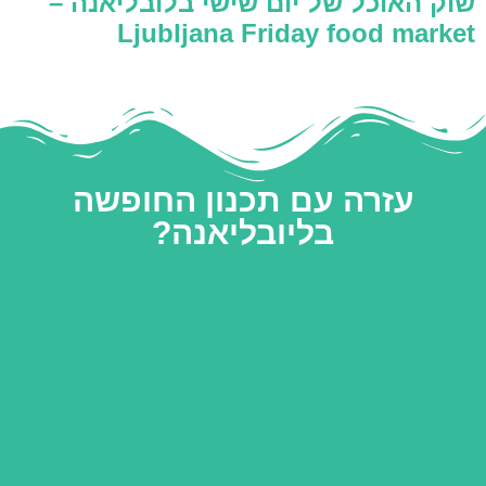
שוק האוכל של יום שישי בלובליאנה –
Ljubljana Friday food market
עזרה עם תכנון החופשה
בליובליאנה?