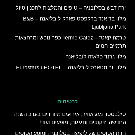
ירח דבש בסלובניה – טיפים והמלצות לתכנון טיול
מלון בד אנד ברקפסט פארק לובליאנה – B&B
Ljubljana Park
טרמה קאטז – Terme Catez כפר נופש ומרחצאות
תרמיים חמים
מלון גרנד פלאזה לובליאנה
מלון יורוסטארס לובליאנה – Eurostars uHOTEL
כרטיסים
סילבסטר מזג אוויר, אירועים מיוחדים בערב השנה
החדשה, זיקוקים וחגיגות, מופעים ועוד!
‪חוות הסוסים של ליפיצה בסלובניה ומופע הסוסים