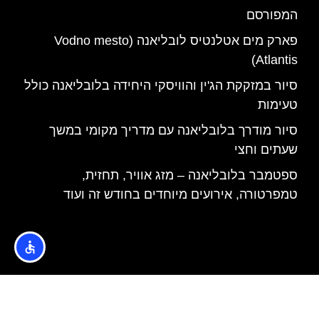
המפורסם
פארק מים אטלנטיס לובליאנה (Vodno mesto
Atlantis)
סיור במזקקת הג'ין והוויסקי היחידה בלובליאנה כולל
טעימות
סיור מודרך בלובליאנה עם מדריך מקומי במשך
שעתים וחצי
ספטמבר בלובליאנה – מזג אוויר, תחזית,
טמפרטורה, אירועים מיוחדים בחודש זה ועוד
האתר הינו אתר המלצות מטיילים © כל הזכויות שמורות לסוכנות
TRAVELERS.CO.IL