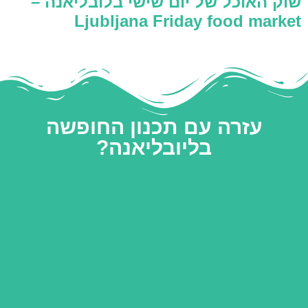
שוק האוכל של יום שישי בלובליאנה –
Ljubljana Friday food market
עזרה עם תכנון החופשה
בליובליאנה?