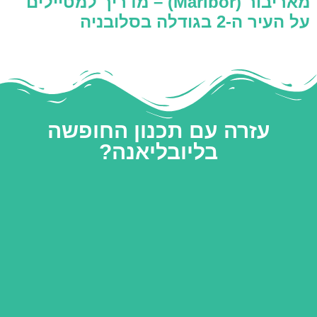
מאריבור (Maribor) – מדריך למטיילים
על העיר ה-2 בגודלה בסלובניה
עזרה עם תכנון החופשה
בליובליאנה?