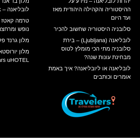
יהדות לובליאנה – מידע על
מלון בד אנד
ההיסטוריה והקהילה היהודית מאז
לובליאנה – B&B Ljubljana Park
ועד היום
סלובניה היסטוריה שחשוב להכיר
נופש ומרחצא
לובליאנה (Ljubljana) – בירת
מלון גרנד פל
סלובניה מתי הכי מומלץ לטוס
מלון יורוסטא
מבחינת עונות שנה?
ars uHOTEL
לובליאנה או ליובליאנה? איך באמת
אומרים וכותבים