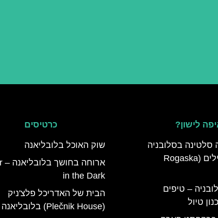
פה לישון?
כרטיסים
 סלטינה בסלובניה
שוק האוכל בלובליאנה
מדריך למטיילים (Rogaska
ארו
in the Dark
ובניה – טיפים
הבית של האדריכל פלצ'ניק
ון טיול
(Plečnik House) בלובליאנה