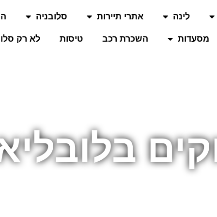
לינה
אתרי תיירות
סלובניה
המ
מסעדות
השכרת רכב
טיסות
לא רק סלוב
קים בלובליא