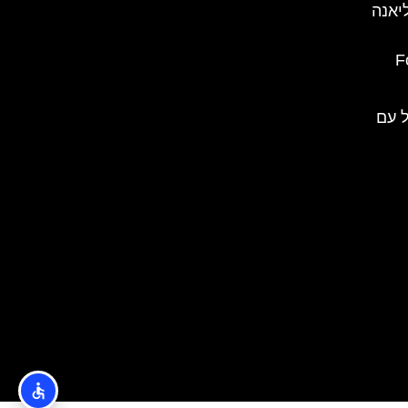
יאנה
(
 עם