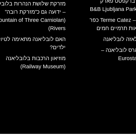
 ברקפסט פארק
מזרקת שלושת הנהרות בלובל
– ידועה גם כ"מזרקת רובה"
טרמה קאטז – Terme Catez כפר
Fountain of Three Carniolan
ות תרמיים חמים
Rivers)
אזה לובליאנה
האם לובליאנה מתאימה לטיול
ילדים?
רס לובליאנה –
Eurost
מוזיאון הרכבות בלובליאנה
(Railway Museum)