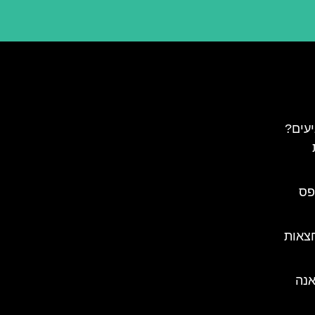
עים?
פס
חצאות
אנה