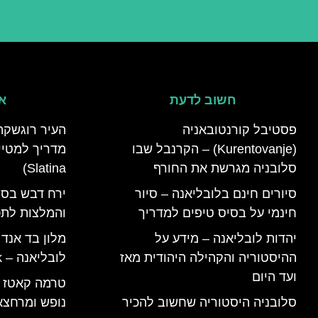
חשוב לדעת
אי
פסטיבל קורנטובאניה
העיר רוגשקה
(Kurentovanje) – הקרנבל שבו
סלובניה מגרשת את החורף
Slatina)
סיורים חינם בלובליאנה – סיור
ירח דבש בסל
חינמי על בסיס טיפים למדריך
והמלצות לתכנ
יהדות לובליאנה – מידע על
מלון בד אנד
ההיסטוריה והקהילה היהודית מאז
לובליאנה – B&B Ljubljana Park
ועד היום
סלובניה היסטוריה שחשוב להכיר
נופש ומרחצא