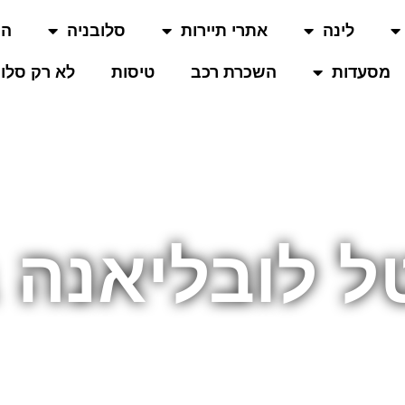
לינה
אתרי תיירות
סלובניה
המ
מסעדות
השכרת רכב
טיסות
לא רק סלוב
 לובליאנה 