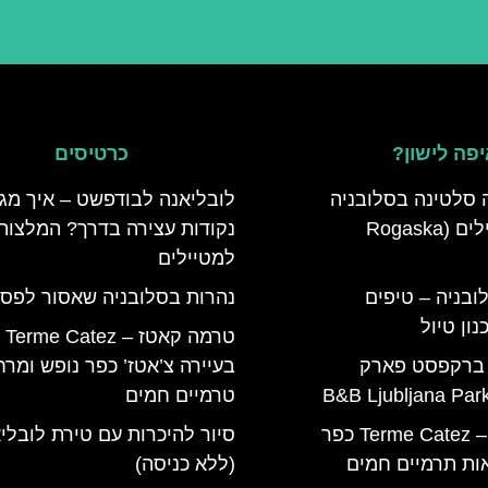
פה לישון?
כרטיסים
 סלטינה בסלובניה
לובליאנה לבודפשט – איך מגי
מדריך למטיילים (Rogaska
נקודות עצירה בדרך? המלצות
למטיילים
ובניה – טיפים
נהרות בסלובניה שאסור לפס
ון טיול
טרמה קאטז – Terme Catez
 ברקפסט פארק
בעיירה צ’אטז’ כפר נופש ומר
טרמיים חמים
טרמה קאטז – Terme Catez כפר
סיור להיכרות עם טירת לובלי
ות תרמיים חמים
(ללא כניסה)