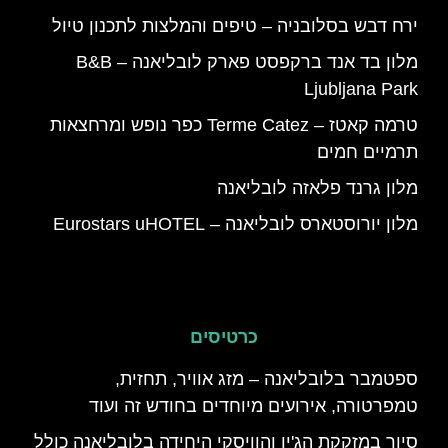
ירח דבש בסלובניה – טיפים והמלצות לתכנון טיול
מלון בד אנד ברקפסט פארק לובליאנה – B&B
Ljubljana Park
טרמה קאטז – Terme Catez כפר נופש ומרחצאות
תרמיים חמים
מלון גרנד פלאזה לובליאנה
מלון יורוסטארס לובליאנה – Eurostars uHOTEL
כרטיסים
ספטמבר בלובליאנה – מזג אוויר, תחזית,
טמפרטורה, אירועים מיוחדים בחודש זה ועוד
סיור במזקקת הג'ין והוויסקי היחידה בלובליאנה כולל