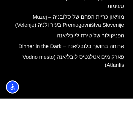
טעימות
מוזיאון כריית הפחם של סלובניה – Muzej
Premogovništva Slovenije בעיר ולניה (Velenje)
הפניקולור של טירת ליובליאנה
ארוחה בחושך בלובליאנה – Dinner in the Dark
פארק מים אטלנטיס לובליאנה (Vodno mesto
Atlantis)
האתר הינו אתר המלצות מטיילים © כל הזכויות שמורות לסוכנות
TRAVELERS.CO.IL
מדיניות פרטיות