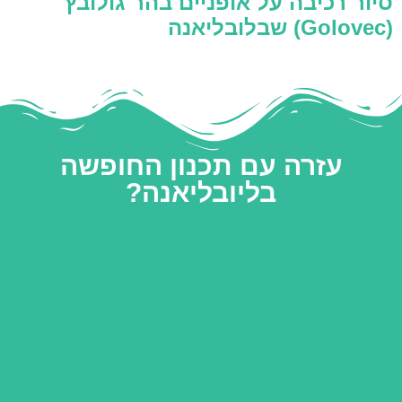
סיור רכיבה על אופניים בהר גולובץ
(Golovec) שבלובליאנה
עזרה עם תכנון החופשה
בליובליאנה?