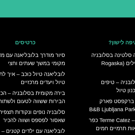
פה לישון?
כרטיסים
 סלטינה בסלובניה
סיור מודרך בלובליאנה עם מד
מדריך למטיילים (Rogaska
מקומי במשך שעתים וחצי
לובליאנה טיול כוכב – איך לת
ובניה – טיפים
טיול ויעדים מרכזיים
ון טיול
בירה מקומית בסלובניה – הכל
 ברקפסט פארק
הבירות ששווה לטעום ולשתות
סלובניה נופים ונקודות תצפית
טרמה קאטז – Terme Catez כפר
שאסור לפספס ושווה להכיר
ות תרמיים חמים
לובליאנה עם ילדים קטנים – 