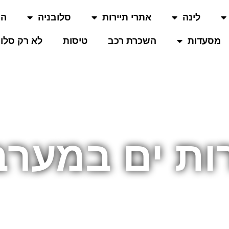
לינה
אתרי תיירות
סלובניה
המ
מסעדות
השכרת רכב
טיסות
לא רק סלוב
רות ים במער