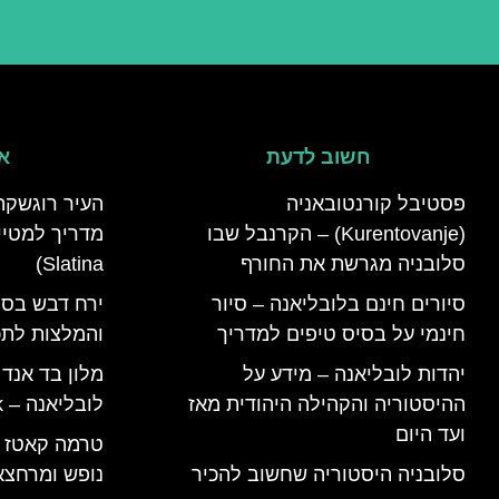
חשוב לדעת
אי
פסטיבל קורנטובאניה
העיר רוגשקה
(Kurentovanje) – הקרנבל שבו
סלובניה מגרשת את החורף
Slatina)
סיורים חינם בלובליאנה – סיור
ירח דבש בסל
חינמי על בסיס טיפים למדריך
והמלצות לתכנ
יהדות לובליאנה – מידע על
מלון בד אנד
ההיסטוריה והקהילה היהודית מאז
לובליאנה – B&B Ljubljana Park
ועד היום
סלובניה היסטוריה שחשוב להכיר
נופש ומרחצא