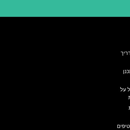
ריך
כנן
 על
טיפים