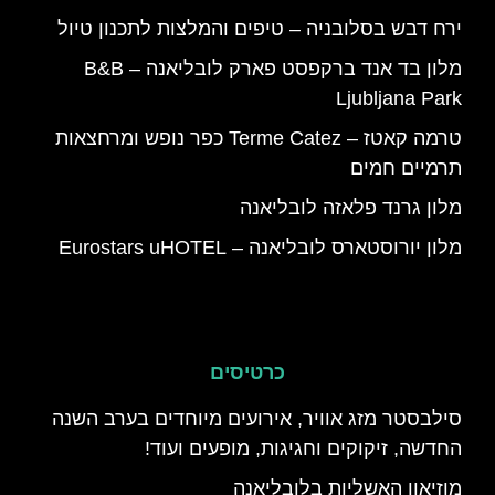
ירח דבש בסלובניה – טיפים והמלצות לתכנון טיול
מלון בד אנד ברקפסט פארק לובליאנה – B&B
Ljubljana Park
טרמה קאטז – Terme Catez כפר נופש ומרחצאות
תרמיים חמים
מלון גרנד פלאזה לובליאנה
מלון יורוסטארס לובליאנה – Eurostars uHOTEL
כרטיסים
סילבסטר מזג אוויר, אירועים מיוחדים בערב השנה
החדשה, זיקוקים וחגיגות, מופעים ועוד!
מוזיאון האשליות בלובליאנה