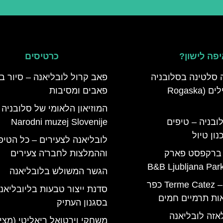
פה לישון?
כרטיסים
 סלטינה בסלובניה
פאב קרול לובליאנה – סיור ב
מדריך למטיילים (Rogaska
פאבים ומסיבות
המוזיאון הלאומי של סלובניה 
ובניה – טיפים
Narodni muzej Slovenije
ון טיול
לובליאנה לצעירים – כל הטיפ
 ברקפסט פארק
וההמלצות לחבר'ה צעירים
הגשר המשולש בלובליאנה
טרמה קאטז – Terme Catez כפר
סדנת ייצור טבעות בליובליאנ
ות תרמיים חמים
בסגנון העתיק
אזה לובליאנה
משחקי וירטואל ריאליטי (מצי