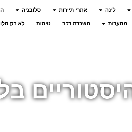
לינה
אתרי תיירות
סלובניה
המ
מסעדות
השכרת רכב
טיסות
לא רק סלוב
יסטוריים בל