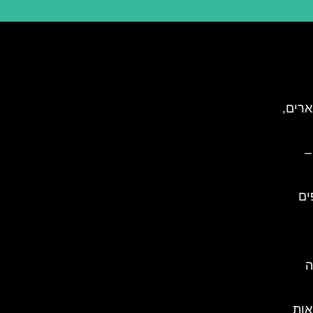
ארים,
–
ים
ה
אות