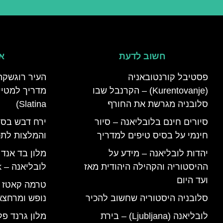
חשוב לדעת
אי
פסטיבל קורנטובאניה
העיר רוגשקה
(Kurentovanje) – הקרנבל שבו
סלובניה מגרשת את החורף
Slatina)
סיורים חינם בלובליאנה – סיור
ירח דבש בסל
חינמי על בסיס טיפים למדריך
והמלצות לתכנ
יהדות לובליאנה – מידע על
מלון בד אנד
ההיסטוריה והקהילה היהודית מאז
לובליאנה – B&B Ljubljana Park
ועד היום
סלובניה היסטוריה שחשוב להכיר
נופש ומרחצא
לובליאנה (Ljubljana) – בירת
מלון גרנד פל