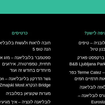
פה לישון?
כרטיסים
ובניה – טיפים
חובה לראות ולעשות בלובליא
ון טיול
הנה טופ 5
 ברקפסט פארק
ספטמבר בלובליאנה – מזג אוו
תחזית, טמפרטורה, אירועים
מיוחדים בחודש זה ועוד
טרמה קאטז – Terme Catez כפר
ות תרמיים חמים
גשר הדרקו
Bridge הנקרא Zmajski Most
אזה לובליאנה
מערות שקוציאן בסלובניה
רס לובליאנה –
Eurost
לובליאנה לונציה – איך מגיעי