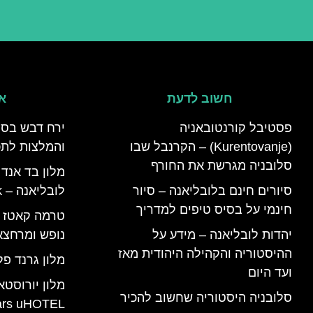
חשוב לדעת
אי
פסטיבל קורנטובאניה
ירח דבש בסל
(Kurentovanje) – הקרנבל שבו
והמלצות לתכנ
סלובניה מגרשת את החורף
מלון בד אנד
סיורים חינם בלובליאנה – סיור
לובליאנה – B&B Ljubljana Park
חינמי על בסיס טיפים למדריך
יהדות לובליאנה – מידע על
נופש ומרחצא
ההיסטוריה והקהילה היהודית מאז
מלון גרנד פל
ועד היום
מלון יורוסטא
סלובניה היסטוריה שחשוב להכיר
ars uHOTEL