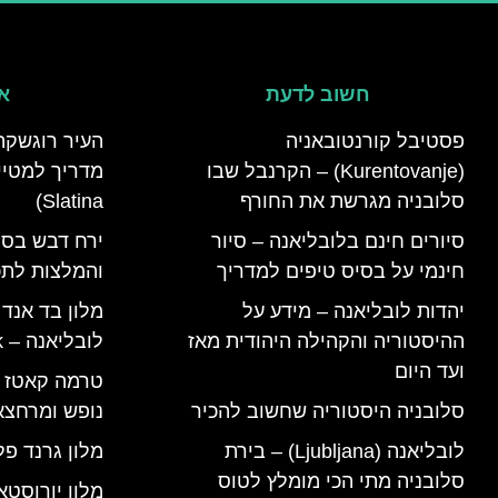
חשוב לדעת
אי
פסטיבל קורנטובאניה
העיר רוגשקה
(Kurentovanje) – הקרנבל שבו
סלובניה מגרשת את החורף
Slatina)
סיורים חינם בלובליאנה – סיור
ירח דבש בסל
חינמי על בסיס טיפים למדריך
והמלצות לתכנ
יהדות לובליאנה – מידע על
מלון בד אנד
ההיסטוריה והקהילה היהודית מאז
לובליאנה – B&B Ljubljana Park
ועד היום
סלובניה היסטוריה שחשוב להכיר
נופש ומרחצא
לובליאנה (Ljubljana) – בירת
מלון גרנד פל
סלובניה מתי הכי מומלץ לטוס
מלון יורוסטא