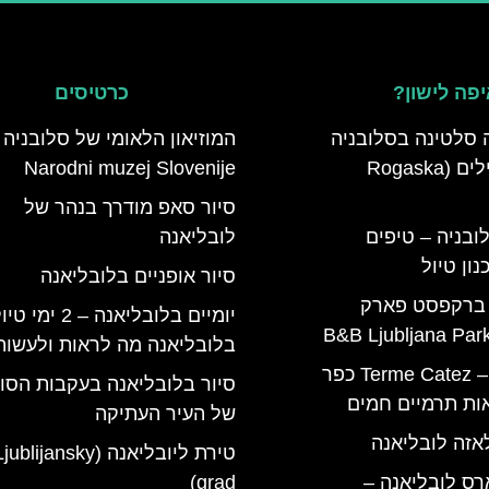
פה לישון?
כרטיסים
 סלטינה בסלובניה
המוזיאון הלאומי של סלובניה 
מדריך למטיילים (Rogaska
Narodni muzej Slovenije
סיור סאפ מודרך בנהר של
ובניה – טיפים
לובליאנה
ון טיול
סיור אופניים בלובליאנה
 ברקפסט פארק
יומיים בלובליאנה – 2 ימי ט
בלובליאנה מה לראות ולעשות
טרמה קאטז – Terme Catez כפר
סיור בלובליאנה בעקבות הסו
ות תרמיים חמים
של העיר העתיקה
אזה לובליאנה
טירת ליובליאנה (jublijansky
רס לובליאנה –
grad)