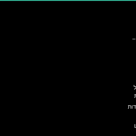
–
יול
דות
L