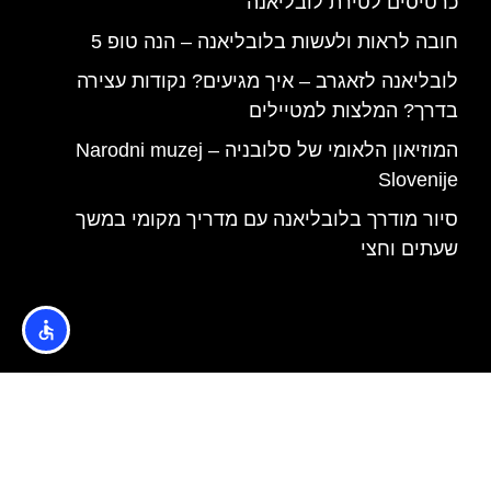
כרטיסים לטירת לובליאנה
חובה לראות ולעשות בלובליאנה – הנה טופ 5
לובליאנה לזאגרב – איך מגיעים? נקודות עצירה
בדרך? המלצות למטיילים
המוזיאון הלאומי של סלובניה – Narodni muzej
Slovenije
סיור מודרך בלובליאנה עם מדריך מקומי במשך
שעתים וחצי
האתר הינו אתר המלצות מטיילים © כל הזכויות שמורות לסוכנות
TRAVELERS.CO.IL
מדיניות פרטיות