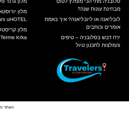
סלובניה מתי הכי מומלץ לטוס
מלון גרנד פל
מבחינת עונות שנה?
מלון יורוסטא
לובליאנה או ליובליאנה? איך באמת
ars uHOTEL
אומרים וכותבים
ירח דבש בסלובניה – טיפים
Terme Krka) בסלובניה
והמלצות לתכנון טיול
האתר הינו 