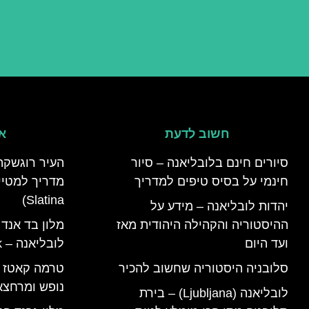
חשוב לדעת
אי
סיורים חינם בלובליאנה – סיור
העיר רוגשקה
חינמי על בסיס טיפים למדריך
Slatina)
יהדות לובליאנה – מידע על
ההיסטוריה והקהילה היהודית מאז
מלון בד אנד
ועד היום
לובליאנה – B&B Ljubljana Park
סלובניה היסטוריה שחשוב להכיר
נופש ומרחצא
לובליאנה (Ljubljana) – בירת