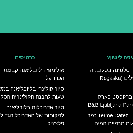
פה לישון?
כרטיסים
 סלטינה בסלובניה
אולימפיה ליובליאנה קבוצת
מדריך למטיילים (Rogaska
הכדורגל
 ברקפסט פארק
שעות להבנת הקולינריה הסלו
סיור אדריכלות בלובליאנה
טרמה קאטז – Terme Catez כפר
למקומות של האדריכל הגדול
ות תרמיים חמים
פלצ'ניק