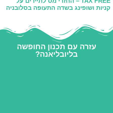
TAX FREE – החזרי מס לתיירים על
קניות ושופינג בשדה התעופה בסלובניה
עזרה עם תכנון החופשה
בליובליאנה?