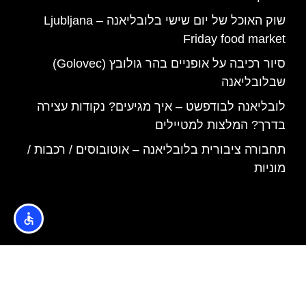
שוק האוכל של יום שישי בלובליאנה – Ljubljana
Friday food market
סיור רכיבה על אופניים בהר גולובץ (Golovec)
שבלובליאנה
לובליאנה לבודפשט – איך מגיעים? נקודות עצירה
בדרך? המלצות למטיילים
תחבורה ציבורית בלובליאנה – אוטובוסים / רכבות /
מוניות
האתר הינו אתר המלצות מטיילים © כל הזכויות שמורות לסוכנות
TRAVELERS.CO.IL