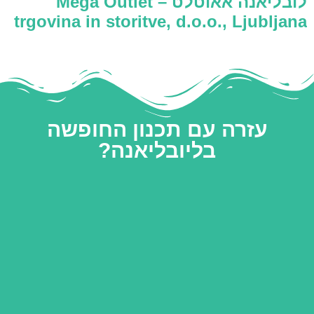
לובליאנה אאוטלט – Mega Outlet
trgovina in storitve, d.o.o., Ljubljana
עזרה עם תכנון החופשה
בליובליאנה?