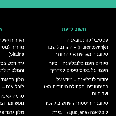
חשוב לדעת
אי
פסטיבל קורנטובאניה
העיר רוגשקה
(Kurentovanje) – הקרנבל שבו
סלובניה מגרשת את החורף
Slatina)
סיורים חינם בלובליאנה – סיור
ירח דבש בסל
חינמי על בסיס טיפים למדריך
והמלצות לתכנ
יהדות לובליאנה – מידע על
מלון בד אנד
ההיסטוריה והקהילה היהודית מאז
לובליאנה – B&B Ljubljana Park
ועד היום
סלובניה היסטוריה שחשוב להכיר
נופש ומרחצא
לובליאנה (Ljubljana) – בירת
מלון גרנד פל