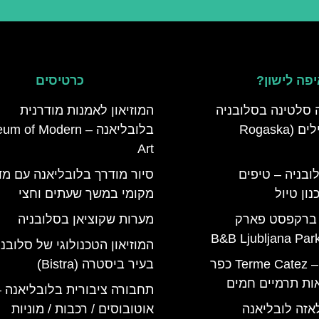
פה לישון?
כרטיסים
 סלטינה בסלובניה
המוזיאון לאמנות מודרנית
מדריך למטיילים (Rogaska
בלובליאנה – of Modern
Art
ובניה – טיפים
סיור מודרך בלובליאנה עם מד
ון טיול
מקומי במשך שעתים וחצי
 ברקפסט פארק
מערות שקוציאן בסלובניה
המוזיאון הטכנולוגי של סלובני
טרמה קאטז – Terme Catez כפר
בעיר ביסטרה (Bistra)
ות תרמיים חמים
תחבורה ציבורית בלובליאנה –
אזה לובליאנה
אוטובוסים / רכבות / מוניות