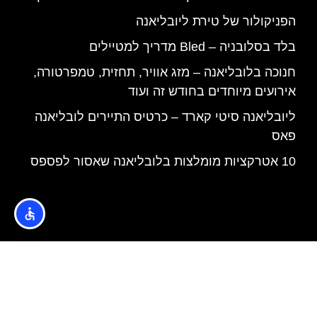
הפניקולור של טירת ליובליאנה
בלד בסלובניה – Bled מדריך למטיילים
חנוכה בלובליאנה – מזג אוויר, תחזית, טמפרטורה,
אירועים מיוחדים בחודש זה ועוד
ליובליאנה סיטי קארד – כרטיס התיירים לובליאנה
פאס
10 אטרקציות מומלצות בלובליאנה שאסור לפספס
האתר הינו אתר המלצות מטיילים © כל הזכויות שמורות לסוכנות
TRAVELERS.CO.IL
מדיניות פרטיות