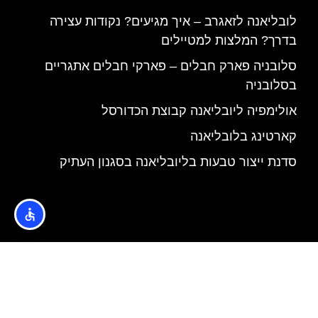
לובליאנה לזאגרב – איך מגיעים? נקודות עצירה
בדרך? המלצות למטיילים
סלובניה פארק חבלים – פארקי חבלים אתגריים
בסלובניה
אולימפיה ליובליאנה קבוצת הכדורסל
קארטינג בלובליאנה
סדנת ייצור טבעות בליובליאנה בסגנון העתיק
האתר הינו אתר המלצות מטיילים © כל הזכויות שמורות לסוכנות
TRAVELERS.CO.IL
מדיניות פרטיות