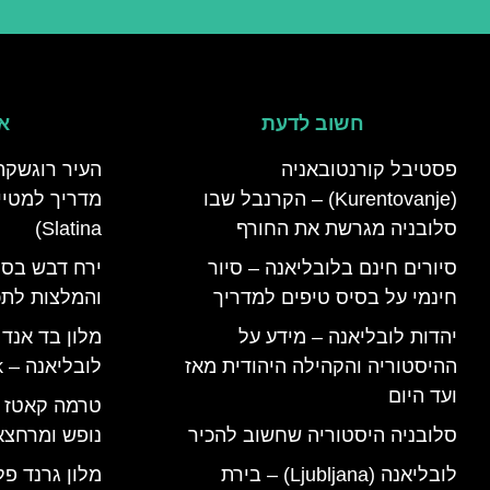
חשוב לדעת
אי
פסטיבל קורנטובאניה
העיר רוגשקה
(Kurentovanje) – הקרנבל שבו
סלובניה מגרשת את החורף
Slatina)
סיורים חינם בלובליאנה – סיור
ירח דבש בסל
חינמי על בסיס טיפים למדריך
והמלצות לתכנ
יהדות לובליאנה – מידע על
מלון בד אנד
ההיסטוריה והקהילה היהודית מאז
לובליאנה – B&B Ljubljana Park
ועד היום
סלובניה היסטוריה שחשוב להכיר
נופש ומרחצא
לובליאנה (Ljubljana) – בירת
מלון גרנד פל