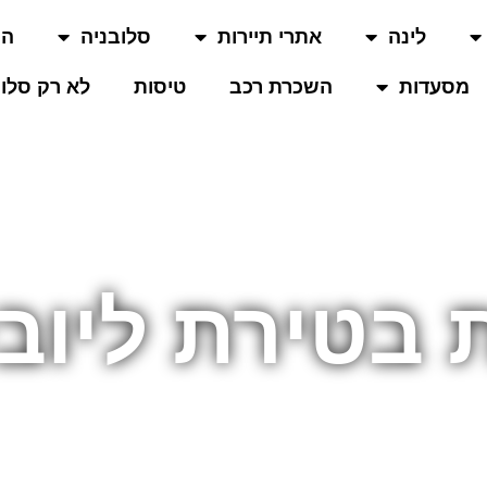
לינה
אתרי תיירות
סלובניה
המ
מסעדות
השכרת רכב
טיסות
לא רק סלוב
 בטירת ליוב