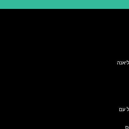
ליאנה
 עם
ס