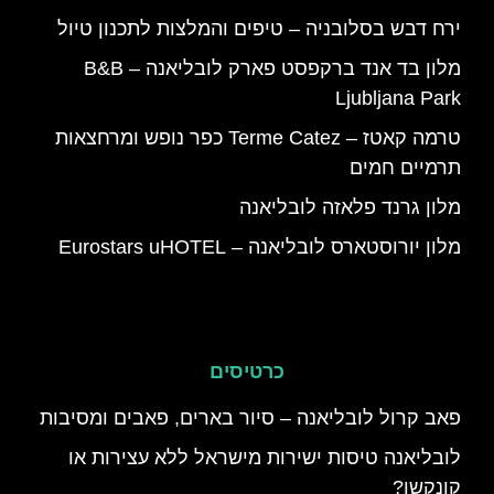
ירח דבש בסלובניה – טיפים והמלצות לתכנון טיול
מלון בד אנד ברקפסט פארק לובליאנה – B&B
Ljubljana Park
טרמה קאטז – Terme Catez כפר נופש ומרחצאות
תרמיים חמים
מלון גרנד פלאזה לובליאנה
מלון יורוסטארס לובליאנה – Eurostars uHOTEL
כרטיסים
פאב קרול לובליאנה – סיור בארים, פאבים ומסיבות
לובליאנה טיסות ישירות מישראל ללא עצירות או
קונקשן?