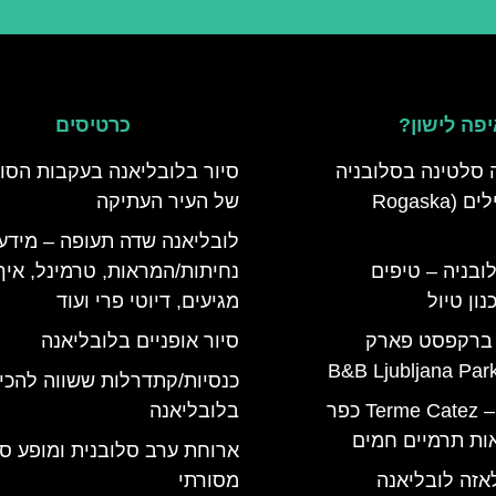
פה לישון?
כרטיסים
 סלטינה בסלובניה
סיור בלובליאנה בעקבות הסו
מדריך למטיילים (Rogaska
של העיר העתיקה
לובליאנה שדה תעופה – מידע
ובניה – טיפים
נחיתות/המראות, טרמינל, איך
ון טיול
מגיעים, דיוטי פרי ועוד
 ברקפסט פארק
סיור אופניים בלובליאנה
כנסיות/קתדרלות ששווה להכי
טרמה קאטז – Terme Catez כפר
בלובליאנה
ות תרמיים חמים
ארוחת ערב סלובנית ומופע סל
אזה לובליאנה
מסורתי