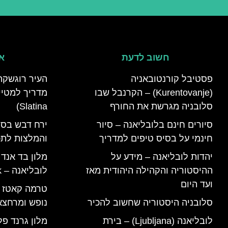
חשוב לדעת
אי
פסטיבל קורנטובאניה
העיר רוגשקה
(Kurentovanje) – הקרנבל שבו
סלובניה מגרשת את החורף
Slatina)
סיורים חינם בלובליאנה – סיור
ירח דבש בסל
חינמי על בסיס טיפים למדריך
והמלצות לתכנ
יהדות לובליאנה – מידע על
מלון בד אנד
ההיסטוריה והקהילה היהודית מאז
לובליאנה – B&B Ljubljana Park
ועד היום
סלובניה היסטוריה שחשוב להכיר
נופש ומרחצא
לובליאנה (Ljubljana) – בירת
מלון גרנד פל