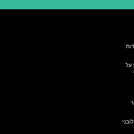
דות
 על
ר
ובני