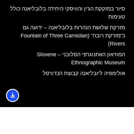
סיור במזקקת הג'ין והוויסקי היחידה בלובליאנה כולל
טעימות
מזרקת שלושת הנהרות בלובליאנה – ידועה גם
כ"מזרקת רובה" (Fountain of Three Carniolan
Rivers)
המוזיאון האתנוגרפי הסלובני – Slovene
Ethnographic Museum
אולימפיה ליובליאנה קבוצת הכדורסל
האתר הינו אתר המלצות מטיילים © כל הזכויות שמורות לסוכנות
TRAVELERS.CO.IL